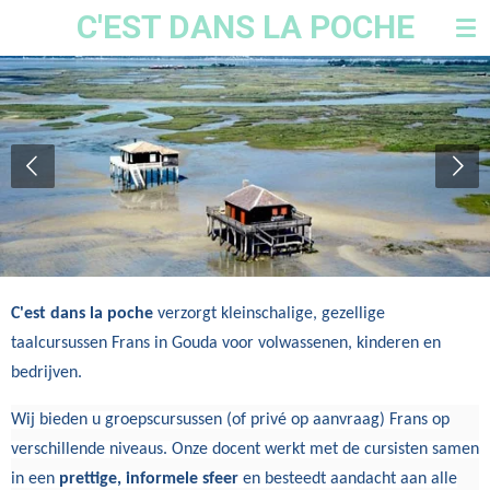
C'EST DANS LA POCHE
Ga
direct
naar
de
hoofdinhoud
C'est dans la poche
verzorgt kleinschalige, gezellige
taalcursussen Frans in Gouda voor volwassenen, kinderen en
bedrijven.
Wij bieden u groepscursussen (of privé op aanvraag) Frans op
verschillende niveaus. Onze docent werkt met de cursisten samen
in een
prettige, informele sfeer
en besteedt aandacht aan alle