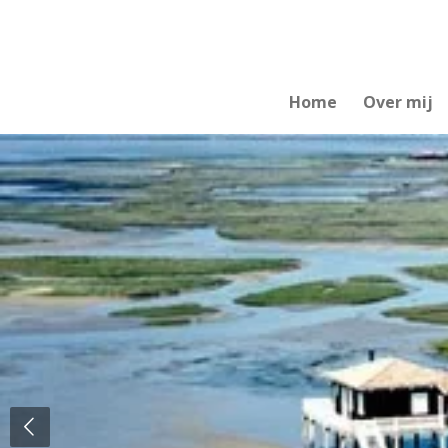
Ga
direct
naar
de
Home
Over mij
hoofdinhoud