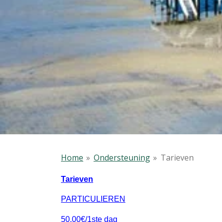
Home
»
Ondersteuning
»
Tarieven
Tarieven
PARTICULIEREN
50,00€/1ste dag