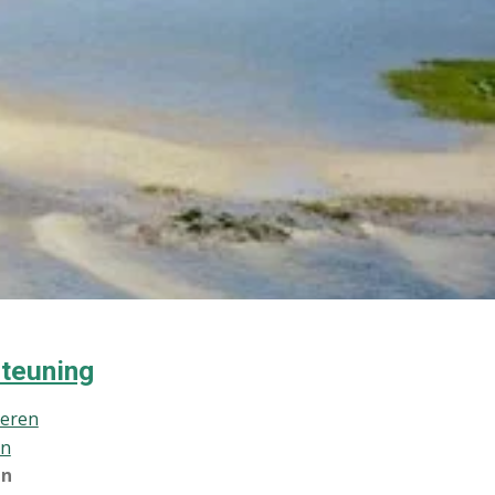
teuning
ieren
en
en