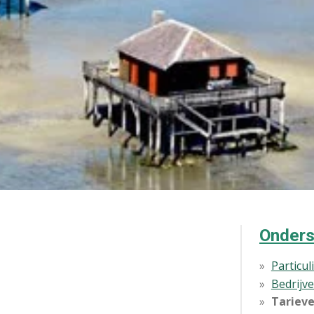
Onders
Particul
Bedrijv
Tariev